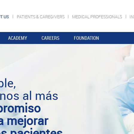
T US
PATIENTS & CAREGIVERS
MEDICAL PROFESSIONALS
I
ACADEMY
CAREERS
FOUNDATION
le,
anos al más
romiso
a mejorar
os pacientes
.