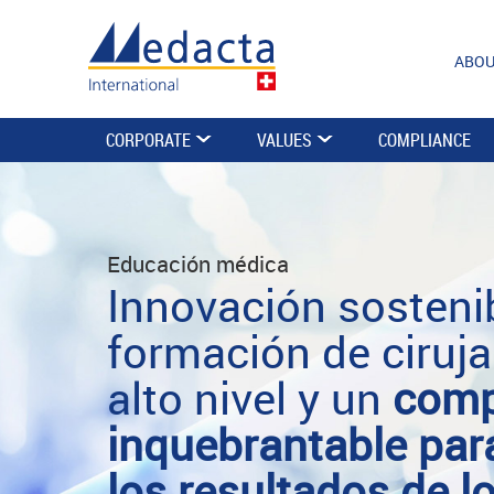
ABOU
CORPORATE
VALUES
COMPLIANCE
Educación médica
Innovación sostenib
formación de ciruj
alto nivel y un
comp
inquebrantable par
los resultados de l