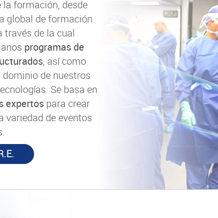
 la formación, desde
 global de formación
 a través de la cual
ujanos
programas de
ructurados
, así como
el dominio de nuestros
tecnologías. Se basa en
os expertos
para crear
a variedad de eventos
s.
R.E.